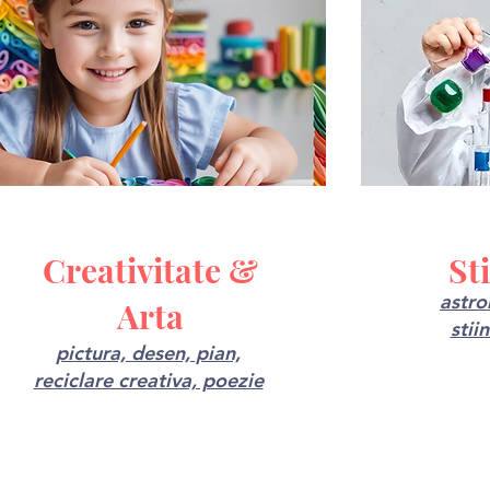
Creativitate &
St
astro
Arta
stii
pictura, desen, pian,
reciclare creativa, poezie