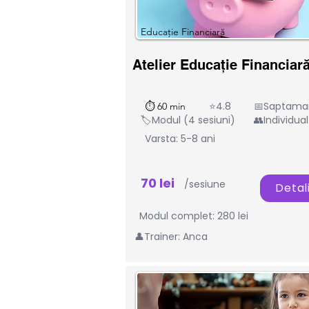
Educație Financiară
Atelier Educație Financiar
⭐4.8
📅Saptama
⏱ 60 min
🏷️Modul (4 sesiuni)
👥Individual
Varsta: 5-8 ani
70 lei
/sesiune
Detali
Modul complet: 280 lei
👤Trainer: Anca