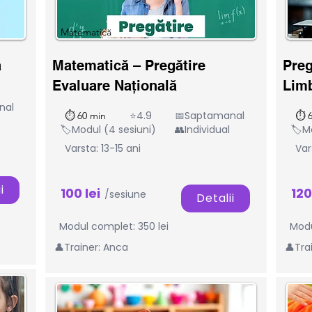
Matematică
Lim
ă
Matematică – Pregătire
Preg
Evaluare Națională
Lim
nal
⭐4.9
📅Saptamanal
⏱ 60 min
⏱ 6
🏷️Modul (4 sesiuni)
👥Individual
🏷️M
Varsta: 13-15 ani
Var
i
100 lei
120
/sesiune
Detalii
Modul complet: 350 lei
Modu
👤Trainer: Anca
👤Trai