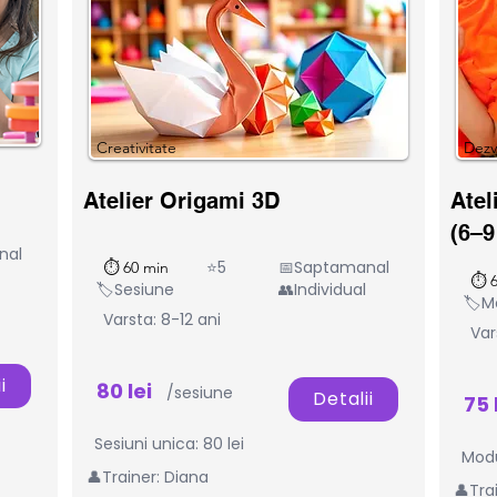
Creativitate
Dezv
Atelier Origami 3D
Atel
(6–9
nal
⭐5
📅Saptamanal
⏱ 60 min
⏱ 6
🏷️Sesiune
👥Individual
🏷️M
Varsta: 8-12 ani
Var
i
80 lei
/sesiune
Detalii
75 
Sesiuni unica: 80 lei
Modu
👤Trainer: Diana
👤Tra