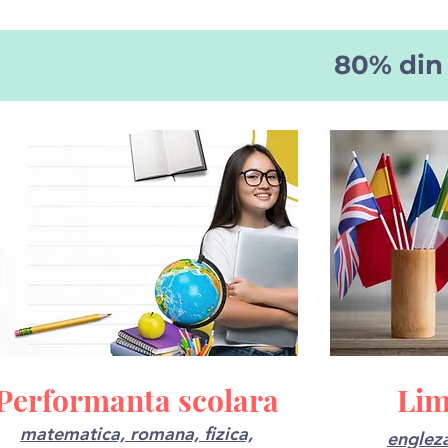
80% din 
Performanta scolara
Lim
matematica, romana, fizica,
engleza