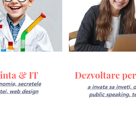
iinta & IT
Dezvoltare pe
nomie, secretele
a invata sa inveti, d
ntei, web design
public speaking, t