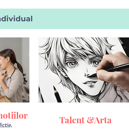
ndividual
otiilor
Talent &Arta
ictie,