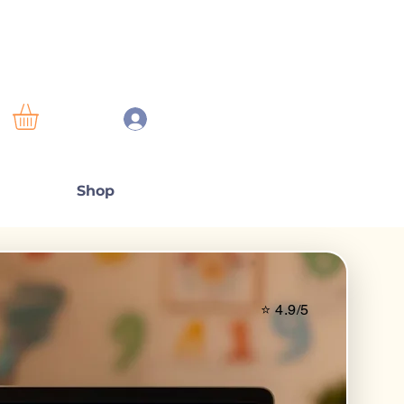
Shop
⭐ 4.9/5