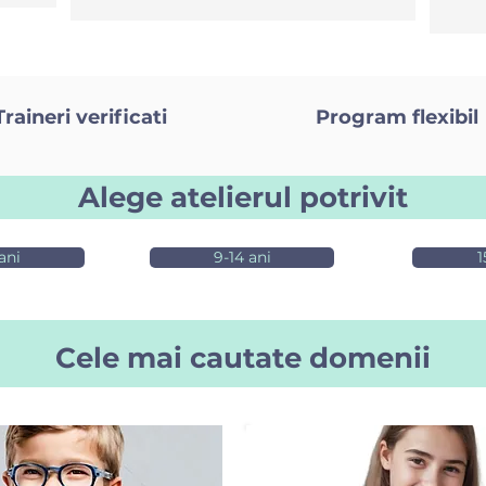
Traineri verificati
Program flexibil
Alege atelierul potrivit
ani
9-14 ani
1
Cele mai cautate domenii