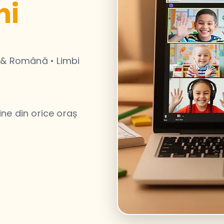
ni
 & Română • Limbi
ine din orice oraș