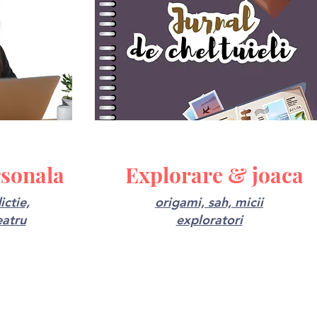
rsonala
Explorare & joaca
ictie,
origami, sah, micii
eatru
exploratori