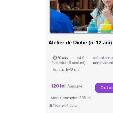
Dicție
Atelier de Dicție (5–12 ani)
⭐4.9
📅Saptama
⏱ 50 min
🏷️Modul (6 sesiuni)
👥Individual
Varsta: 5-12 ani
120 lei
/sesiune
Detali
Modul complet: 395 lei
👤Trainer: Flaviu