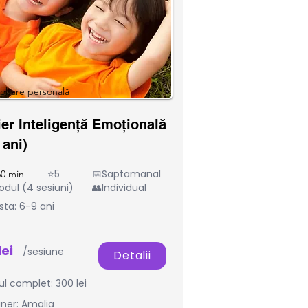
oltare personală
ier Inteligență Emoțională
 ani)
⭐5
📅Saptamanal
0 min
odul (4 sesiuni)
👥Individual
sta: 6-9 ani
lei
/sesiune
Detalii
l complet: 300 lei
iner: Amalia