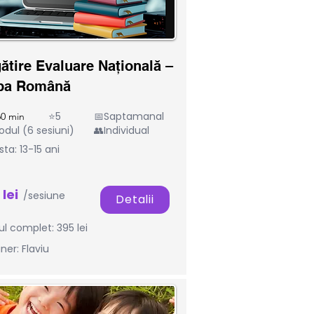
ba Română
ătire Evaluare Națională –
ba Română
⭐5
📅Saptamanal
0 min
odul (6 sesiuni)
👥Individual
sta: 13-15 ani
 lei
/sesiune
Detalii
l complet: 395 lei
ner: Flaviu