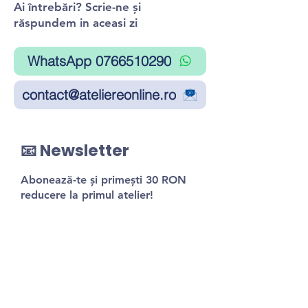
Ai întrebări? Scrie-ne și
răspundem in aceasi zi
WhatsApp 0766510290
contact@ateliereonline.ro
📧 Newsletter
Abonează-te și primești 30 RON
reducere la primul atelier!
Trimite
Nu trimitem spam. Dezabonare