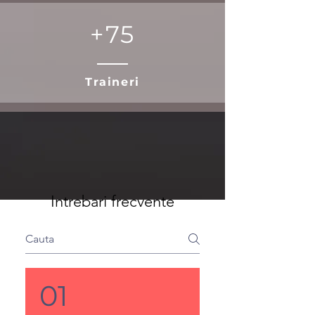
+75
Traineri
Intrebari frecvente
01