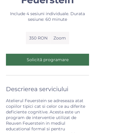
Include 4 sesiuni individuale. Durata
sesiune: 60 minute
350
de
350 RON
Zoom
lei
românești
Solicită programare
Descrierea serviciului
Atelierul Feuerstein se adreseaza atat
copiilor tipici cat si celor ce au diferite
deficiente cognitive. Acesta este un
program de interventie utilizat de
Reuven Feuerstein in mediul
educational formal si pentru