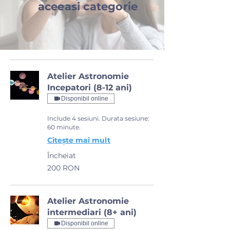
aceeasi categorie
Atelier Astronomie
Incepatori (8-12 ani)
Disponibil online
Include 4 sesiuni. Durata sesiune:
60 minute.
Citește mai mult
Încheiat
200
200 RON
de
lei
românești
Atelier Astronomie
intermediari (8+ ani)
Disponibil online