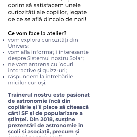
dorim să satisfacem unele
curiozități ale copiilor, legate
de ce se află dincolo de nori!
Ce vom face la atelier?
vom explora curiozități din
Univers;
vom afla informații interesante
despre Sistemul nostru Solar;
ne vom antrena cu jocuri
interactive și quizz-uri;
răspundem la întrebările
micilor curioși.
Trainerul nostru este pasionat
de astronomie încă din
copilărie și îi place să citească
cărti SF și de popularizare a
științei. Din 2018, susține
prezentări de astronomie în
școli și asociații, precum și