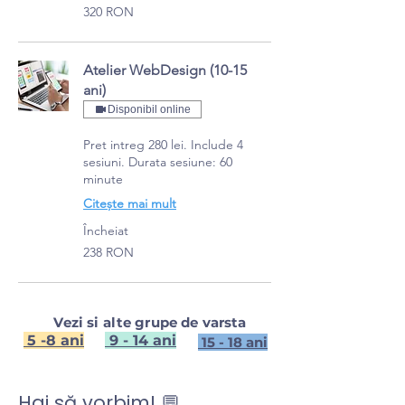
320
320 RON
de
lei
românești
Atelier WebDesign (10-15
ani)
Disponibil online
Pret intreg 280 lei. Include 4
sesiuni. Durata sesiune: 60
minute
Citește mai mult
Încheiat
238
238 RON
de
lei
românești
Vezi si alte grupe de varsta
5 -8 ani
9 - 14 ani
15 - 18 ani
Hai să vorbim! 💬