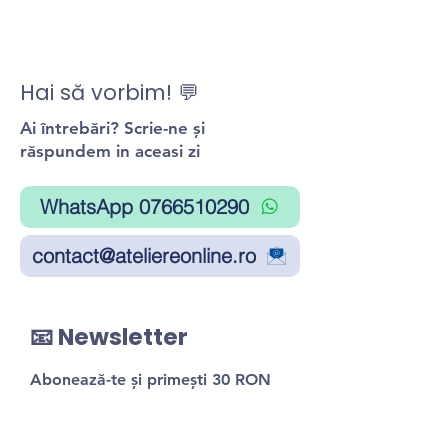
Hai să vorbim! 💬
Ai întrebări? Scrie-ne și
răspundem in aceasi zi
WhatsApp 0766510290
contact@ateliereonline.ro
📧 Newsletter
Abonează-te și primești 30 RON
reducere la primul atelier!