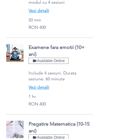
modul cu 4 sesiuni
Vezi detalii
50 min
400
RON 400
Romanian
lei
Examene fara emotii (10+
ani)
Available Online
Include 4 sesiuni. Durata
sesiune: 60 minute
Vezi detalii
1 hr
400
RON 400
Romanian
lei
Pregatire Matematica (10-15
ani)
Available Online