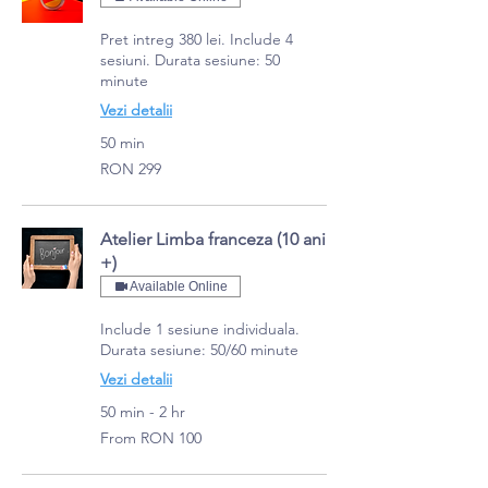
Pret intreg 380 lei. Include 4
sesiuni. Durata sesiune: 50
minute
Vezi detalii
50 min
299
RON 299
Romanian
lei
Atelier Limba franceza (10 ani
+)
Available Online
Include 1 sesiune individuala.
Durata sesiune: 50/60 minute
Vezi detalii
50 min - 2 hr
From
From RON 100
100
Romanian
lei