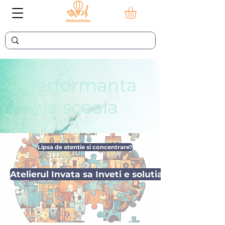
Performanta
la scoala
Lipsa de atentie si concentrare?
Atelierul Invata sa Inveti e solutia!