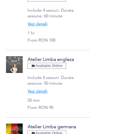
Include 4 sesiuni. Durata
sesiune: 60 minute
Vezi detalii
1 hr
From
From RON 100
100
Romanian
lei
Atelier Limba engleza
Available Online
Include 4 sesiuni. Durata
sesiune: 50 minute
Vezi detalii
50 min
From
From RON 90
90
Romanian
lei
Atelier Limba germana
Available Online