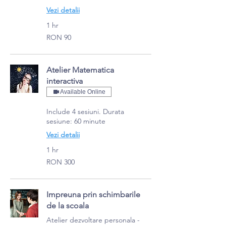
Vezi detalii
1 hr
90
RON 90
Romanian
lei
Atelier Matematica
interactiva
Available Online
Include 4 sesiuni. Durata
sesiune: 60 minute
Vezi detalii
1 hr
300
RON 300
Romanian
lei
Impreuna prin schimbarile
de la scoala
Atelier dezvoltare personala -