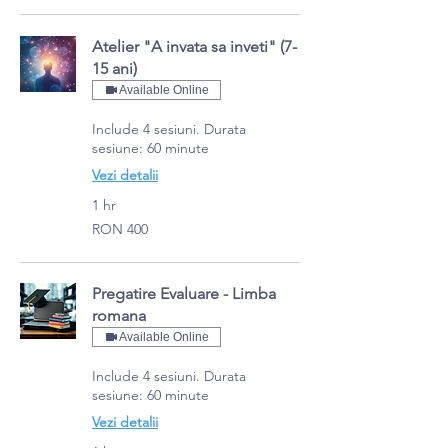
Atelier "A invata sa inveti" (7-
15 ani)
Available Online
Include 4 sesiuni. Durata
sesiune: 60 minute
Vezi detalii
1 hr
400
RON 400
Romanian
lei
Pregatire Evaluare - Limba
romana
Available Online
Include 4 sesiuni. Durata
sesiune: 60 minute
Vezi detalii