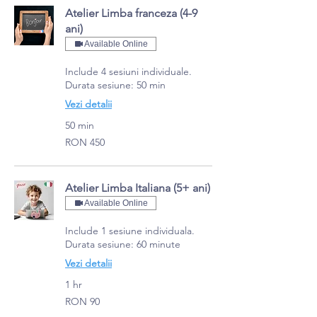
Atelier Limba franceza (4-9
ani)
Available Online
Include 4 sesiuni individuale.
Durata sesiune: 50 min
Vezi detalii
50 min
450
RON 450
Romanian
lei
Atelier Limba Italiana (5+ ani)
Available Online
Include 1 sesiune individuala.
Durata sesiune: 60 minute
Vezi detalii
1 hr
90
RON 90
Romanian
lei