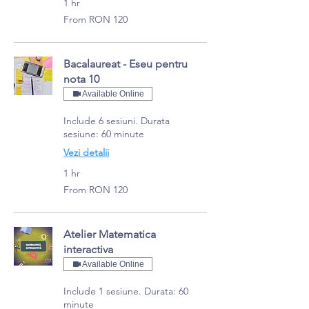
1 hr
From
From RON 120
120
Romanian
lei
Bacalaureat - Eseu pentru
nota 10
Available Online
Include 6 sesiuni. Durata
sesiune: 60 minute
Vezi detalii
1 hr
From
From RON 120
120
Romanian
lei
Atelier Matematica
interactiva
Available Online
Include 1 sesiune. Durata: 60
minute