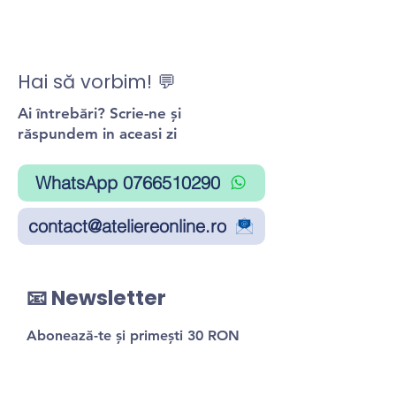
Hai să vorbim! 💬
Ai întrebări? Scrie-ne și
răspundem in aceasi zi
WhatsApp 0766510290
contact@ateliereonline.ro
📧 Newsletter
Abonează-te și primești 30 RON
reducere la primul atelier!