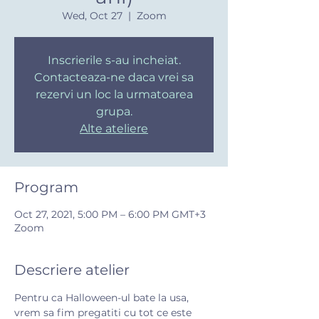
Wed, Oct 27
  |  
Zoom
Inscrierile s-au incheiat.
Contacteaza-ne daca vrei sa
rezervi un loc la urmatoarea
grupa.
Alte ateliere
Program
Oct 27, 2021, 5:00 PM – 6:00 PM GMT+3
Zoom
Descriere atelier
Pentru ca Halloween-ul bate la usa, 
vrem sa fim pregatiti cu tot ce este 