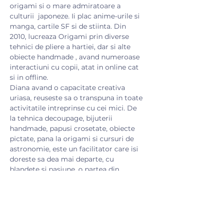
origami si o mare admiratoare a 
culturii  japoneze. Ii plac anime-urile si 
manga, cartile SF si de stiinta. Din 
2010, lucreaza Origami prin diverse 
tehnici de pliere a hartiei, dar si alte 
obiecte handmade , avand numeroase 
interactiuni cu copii, atat in online cat 
si in offline. 
Diana avand o capacitate creativa 
uriasa, reuseste sa o transpuna in toate 
activitatile intreprinse cu cei mici. De 
la tehnica decoupage, bijuterii 
handmade, papusi crosetate, obiecte 
pictate, pana la origami si cursuri de 
astronomie, este un facilitator care isi 
doreste sa dea mai departe, cu 
blandete si pasiune, o partea din 
lucrurile pe care le-a invatat de-alungul 
timpului.