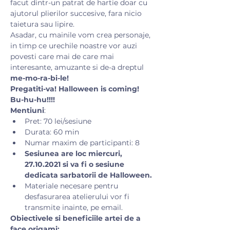
facut dintr-un patrat de hartie doar cu 
ajutorul plierilor succesive, fara nicio 
taietura sau lipire.
Asadar, cu mainile vom crea personaje, 
in timp ce urechile noastre vor auzi 
povesti care mai de care mai 
interesante, amuzante si de-a dreptul 
me-mo-ra-bi-le! 
Pregatiti-va! Halloween is coming! 
Bu-hu-hu!!!! 
Mentiuni
:
Pret: 70 lei/sesiune 
Durata: 60 min
Numar maxim de participanti: 8
Sesiunea are loc miercuri, 
27.10.2021 si va fi o sesiune 
dedicata sarbatorii de Halloween.
Materiale necesare pentru 
desfasurarea atelierului vor fi 
transmite inainte, pe email.
Obiectivele si beneficiile artei de a 
face origami: