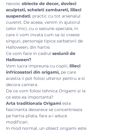
nevoie: 
obiecte de decor, dovleci 
sculptati, scheleti zambareti, lilieci 
suspendati
, practic cu tot arsenalul 
cuvenit. De aceea, venim in ajutorul 
celor mici, cu o sesiune speciala, in 
care ii vom invata cum sa isi creeze 
singuri, personaje tipice sarbatorii de 
Halloween, din hartie.
Ce vom face in cadrul 
sesiunii de 
Halloween?
Vom lucra impreuna cu copiii, 
lilieci 
infricosatori din origami,
 pe care 
acestia ii pot folosi ulterior pentru a-si 
decora camera. 
De ce vom folosi tehnica Origami si la 
ce este ea importanta?
Arta traditionala Origami
 este 
fascinanta deoarece se concentreaza 
pe hartia pliata, fara a-i aduce 
modificari. 
In mod normal, un obiect origami este 