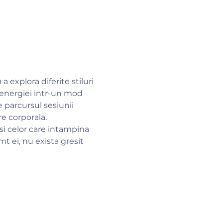
 explora diferite stiluri 
a energiei intr-un mod 
 parcursul sesiunii 
re corporala.
si celor care intampina 
t ei, nu exista gresit 