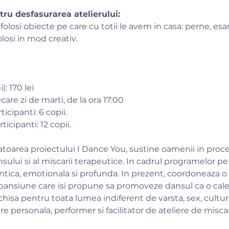
ru desfasurarea atelierului:
folosi obiecte pe care cu totii le avem in casa: perne, esarfe
osi in mod creativ.​
: 170 lei
ecare zi de marti, de la ora 17:00
cipanti: 6 copii.
cipanti: 12 copii.
oarea proiectului I Dance You, sustine oamenii in proc
sului si al miscarii terapeutice. In cadrul programelor pe
ntica, emotionala si profunda. In prezent, coordoneaza o
pansiune care isi propune sa promoveze dansul ca o cale
hisa pentru toata lumea indiferent de varsta, sex, cultura 
re personala, performer si facilitator de ateliere de misca