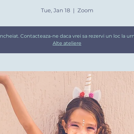
Tue, Jan 18
  |  
Zoom
u incheiat. Contacteaza-ne daca vrei sa rezervi un loc la u
Alte ateliere