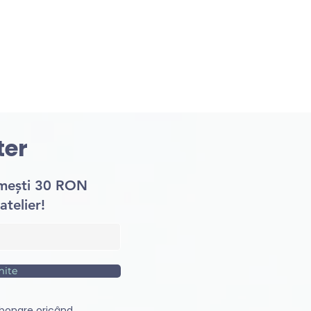
ter
imești 30 RON
atelier!
mite
bonare oricând.