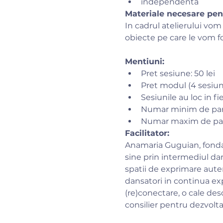
independenta
Materiale necesare pent
​In cadrul atelierului vom 
obiecte pe care le vom fol
Mentiuni:
Pret sesiune: 50 lei
Pret modul (4 sesiuni)
Sesiunile au loc in fi
Numar minim de parti
Numar maxim de parti
Facilitator:
Anamaria Guguian, fondat
sine prin intermediul dan
spatii de exprimare aute
dansatori in continua ex
(re)conectare, o cale desc
consilier pentru dezvolta