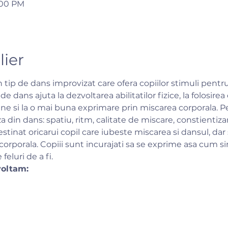
6:00 PM
lier
tip de dans improvizat care ofera copiilor stimuli pentru a
de dans ajuta la dezvoltarea abilitatilor fizice, la folosire
sine si la o mai buna exprimare prin miscarea corporala. Pe
 din dans: spatiu, ritm, calitate de miscare, constientiza
stinat oricarui copil care iubeste miscarea si dansul, dar 
corporala. Copiii sunt incurajati sa se exprime asa cum sim
feluri de a fi.
voltam: