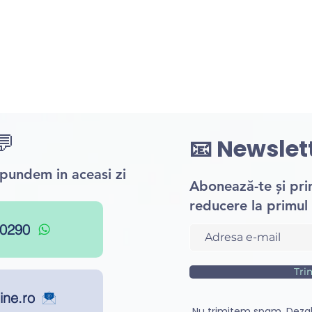
💬
📧 Newslet
ăspundem in aceasi zi
Abonează-te și pr
reducere la primul 
0290
Tri
ine.ro
Nu trimitem spam. Deza