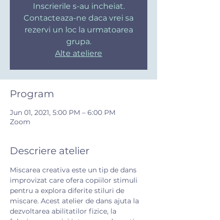
Inscrierile s-au incheiat.
Contacteaza-ne daca vrei sa
rezervi un loc la urmatoarea
grupa.
Alte ateliere
Program
Jun 01, 2021, 5:00 PM – 6:00 PM
Zoom
Descriere atelier
Miscarea creativa este un tip de dans 
improvizat care ofera copiilor stimuli 
pentru a explora diferite stiluri de 
miscare. Acest atelier de dans ajuta la 
dezvoltarea abilitatilor fizice, la 