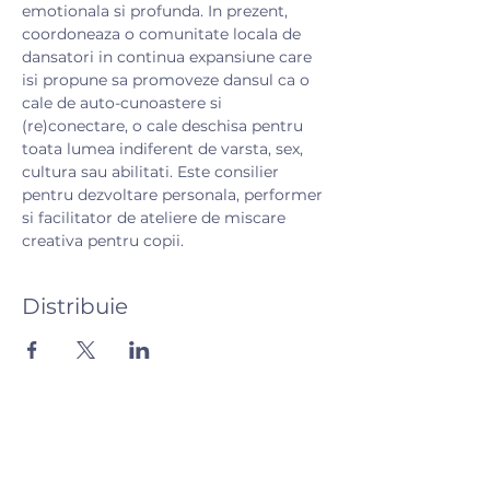
emotionala si profunda. In prezent, 
coordoneaza o comunitate locala de 
dansatori in continua expansiune care 
isi propune sa promoveze dansul ca o 
cale de auto-cunoastere si 
(re)conectare, o cale deschisa pentru 
toata lumea indiferent de varsta, sex, 
cultura sau abilitati. Este consilier 
pentru dezvoltare personala, performer 
si facilitator de ateliere de miscare 
creativa pentru copii.
Distribuie
Hai să vorbim! 💬
Ai întrebări? Scrie-ne și