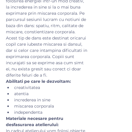
folosirea energiei intr-un mod creativ, 
la increderea in sine si la o mai buna 
exprimare prin miscarea corporala. Pe 
parcursul sesiunii lucram cu notiuni de 
baza din dans: spatiu, ritm, calitate de 
miscare, constientizare corporala.
Acest tip de dans este destinat oricarui 
copil care iubeste miscarea si dansul, 
dar si celor care intampina dificultati in 
exprimarea corporala. Copiii sunt 
incurajati sa se exprime asa cum simt 
ei, nu exista gresit sau corect ci doar 
diferite feluri de a fi.
Abilitati pe care le dezvoltam:
creativitatea
atentia
increderea in sine
miscarea corporala
independenta
Materiale necesare pentru 
desfasurarea atelierului:
​In cadrul atelierului vom folosi obiecte 