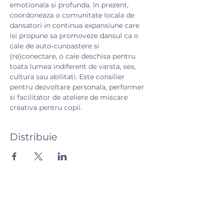
emotionala si profunda. In prezent, 
coordoneaza o comunitate locala de 
dansatori in continua expansiune care 
isi propune sa promoveze dansul ca o 
cale de auto-cunoastere si 
(re)conectare, o cale deschisa pentru 
toata lumea indiferent de varsta, sex, 
cultura sau abilitati. Este consilier 
pentru dezvoltare personala, performer 
si facilitator de ateliere de miscare 
creativa pentru copii.
Distribuie
Hai să vorbim! 💬
Ai întrebări? Scrie-ne și