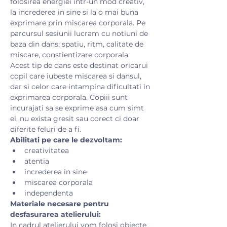
folosirea energiei intr-un mod creativ, 
la increderea in sine si la o mai buna 
exprimare prin miscarea corporala. Pe 
parcursul sesiunii lucram cu notiuni de 
baza din dans: spatiu, ritm, calitate de 
miscare, constientizare corporala.
Acest tip de dans este destinat oricarui 
copil care iubeste miscarea si dansul, 
dar si celor care intampina dificultati in 
exprimarea corporala. Copiii sunt 
incurajati sa se exprime asa cum simt 
ei, nu exista gresit sau corect ci doar 
diferite feluri de a fi.
Abilitati pe care le dezvoltam:
creativitatea
atentia
increderea in sine
miscarea corporala
independenta
Materiale necesare pentru 
desfasurarea atelierului:
​In cadrul atelierului vom folosi obiecte 