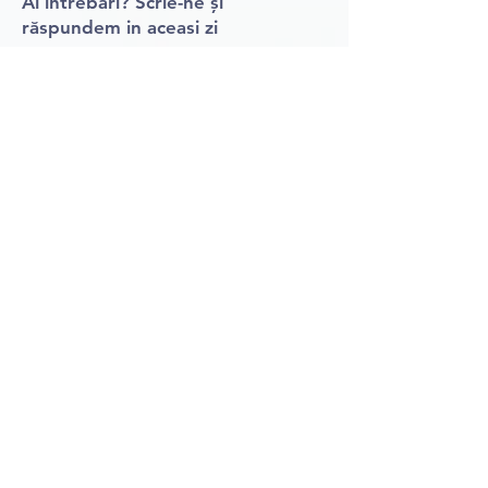
Ai întrebări? Scrie-ne și
răspundem in aceasi zi
WhatsApp 0766510290
contact@ateliereonline.ro
📧 Newsletter
Abonează-te și primești 30 RON
reducere la primul atelier!
Trimite
Nu trimitem spam. Dezabonare
oricând.