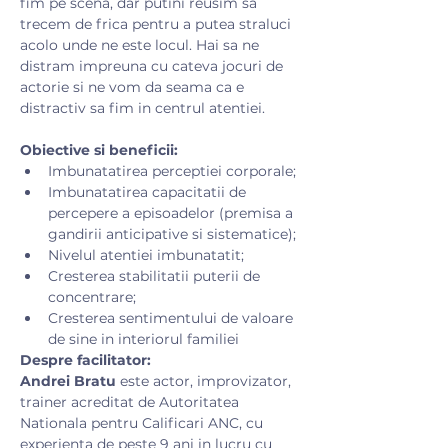
fim pe scena, dar putini reusim sa 
trecem de frica pentru a putea straluci 
acolo unde ne este locul. Hai sa ne 
distram impreuna cu cateva jocuri de 
actorie si ne vom da seama ca e 
distractiv sa fim in centrul atentiei.
Obiective si beneficii:
Imbunatatirea perceptiei corporale;
Imbunatatirea capacitatii de 
percepere a episoadelor (premisa a 
gandirii anticipative si sistematice);
Nivelul atentiei imbunatatit;
Cresterea stabilitatii puterii de 
concentrare;
Cresterea sentimentului de valoare 
de sine in interiorul familiei
Despre facilitator:
Andrei Bratu
 este actor, improvizator, 
trainer acreditat de Autoritatea 
Nationala pentru Calificari ANC, cu 
experienta de peste 9 ani in lucru cu 