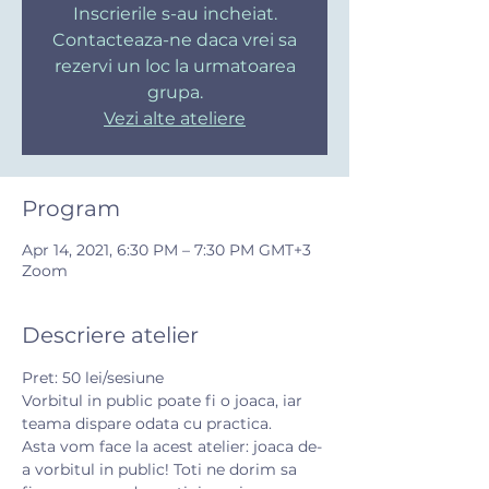
Inscrierile s-au incheiat.
Contacteaza-ne daca vrei sa
rezervi un loc la urmatoarea
grupa.
Vezi alte ateliere
Program
Apr 14, 2021, 6:30 PM – 7:30 PM GMT+3
Zoom
Descriere atelier
Pret: 50 lei/sesiune
Vorbitul in public poate fi o joaca, iar 
teama dispare odata cu practica.
Asta vom face la acest atelier: joaca de-
a vorbitul in public! Toti ne dorim sa 