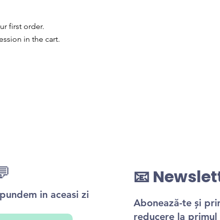
 first order.
ssion in the cart.
💬
📧 Newslet
ăspundem in aceasi zi
Abonează-te și pr
reducere la primul 