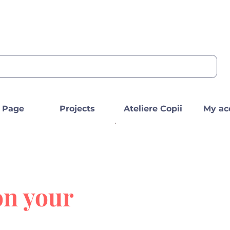
 Page
Projects
Ateliere Copii
My ac
on your