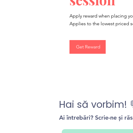
Apply reward when placing your
Applies to the lowest priced se
Get Reward
Hai să vorbim! 
Ai întrebări? Scrie-ne și r