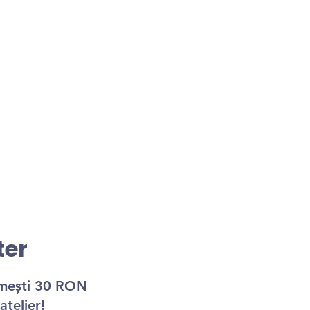
ter
imești 30 RON
atelier!