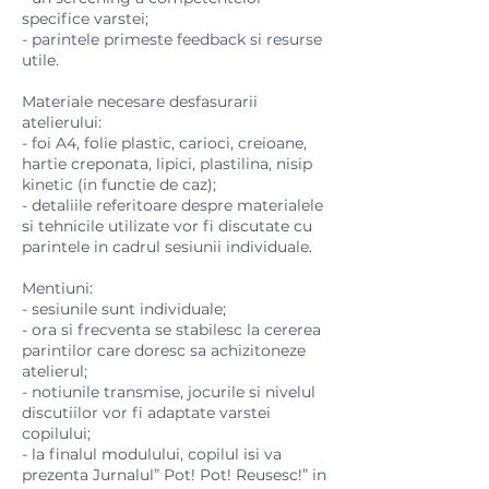
specifice varstei;
- parintele primeste feedback si resurse
utile.
Materiale necesare desfasurarii
atelierului:
- foi A4, folie plastic, carioci, creioane,
hartie creponata, lipici, plastilina, nisip
kinetic (in functie de caz);
- detaliile referitoare despre materialele
si tehnicile utilizate vor fi discutate cu
parintele in cadrul sesiunii individuale. ​
Mentiuni:​
- sesiunile sunt individuale;
- ora si frecventa se stabilesc la cererea
parintilor care doresc sa achizitoneze
atelierul;
- notiunile transmise, jocurile si nivelul
discutiilor vor fi adaptate varstei
copilului;
- la finalul modulului, copilul isi va
prezenta Jurnalul” Pot! Pot! Reusesc!” in