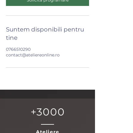
Suntem disponibili pentru
tine
0766510290
contact@ateliereonline.ro
+3000
Ateliere