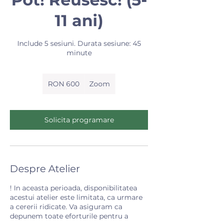
11 ani)
Include 5 sesiuni. Durata sesiune: 45
minute
600
Romanian
RON 600
Zoom
lei
Solicita programare
Despre Atelier
! In aceasta perioada, disponibilitatea
acestui atelier este limitata, ca urmare
a cererii ridicate. Va asiguram ca
depunem toate eforturile pentru a