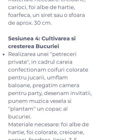
carioci, foi albe de hartie,
foarfeca, un siret sau o sfoara
de aprox. 30 cm.
Sesiunea 4: Cultivarea si
cresterea Bucuriei
Realizarea unei ''petreceri
private'', in cadrul careia
confectionam coifuri colorate
pentru jucarii, umflam
baloane, pregatim camera
pentru party, desenam invitatii,
punem muzica vesela si
''plantam'' un copac al
bucuriei.
Materiale necesare: foi albe de
hartie, foi colorate, creioane,
carioci, foarfeca, lipici, 3-5