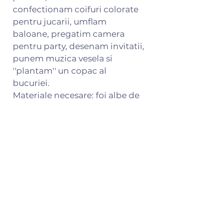
confectionam coifuri colorate
pentru jucarii, umflam
baloane, pregatim camera
pentru party, desenam invitatii,
punem muzica vesela si
''plantam'' un copac al
bucuriei.
Materiale necesare: foi albe de
hartie, foi colorate, creioane,
carioci, foarfeca, lipici, 3-5
baloane si 2-3 crengute fara
frunze.
Abilitati pe care le dezvoltam: