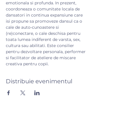
emotionala si profunda. In prezent, 
coordoneaza o comunitate locala de 
dansatori in continua expansiune care 
isi propune sa promoveze dansul ca o 
cale de auto-cunoastere si 
(re)conectare, o cale deschisa pentru 
toata lumea indiferent de varsta, sex, 
cultura sau abilitati. Este consilier 
pentru dezvoltare personala, performer 
si facilitator de ateliere de miscare 
creativa pentru copii.
Distribuie evenimentul
Hai să vorbim! 💬
Ai întrebări? Scrie-ne și