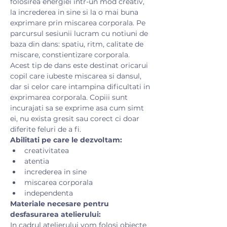
folosirea energiei intr-un mod creativ, 
la increderea in sine si la o mai buna 
exprimare prin miscarea corporala. Pe 
parcursul sesiunii lucram cu notiuni de 
baza din dans: spatiu, ritm, calitate de 
miscare, constientizare corporala.
Acest tip de dans este destinat oricarui 
copil care iubeste miscarea si dansul, 
dar si celor care intampina dificultati in 
exprimarea corporala. Copiii sunt 
incurajati sa se exprime asa cum simt 
ei, nu exista gresit sau corect ci doar 
diferite feluri de a fi.
Abilitati pe care le dezvoltam:
creativitatea
atentia
increderea in sine
miscarea corporala
independenta
Materiale necesare pentru 
desfasurarea atelierului:
​In cadrul atelierului vom folosi obiecte 