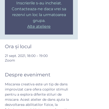
Inscrierile s-au incheiat.
Contacteaza-ne daca vrei sa
rezervi un loc la urmatoarea
grupa.
Alte ateliere
Ora și locul
21 sept. 2021, 18:00 – 19:00
Zoom
Despre eveniment
Miscarea creativa este un tip de dans 
improvizat care ofera copiilor stimuli 
pentru a explora diferite stiluri de 
miscare. Acest atelier de dans ajuta la 
dezvoltarea abilitatilor fizice, la 