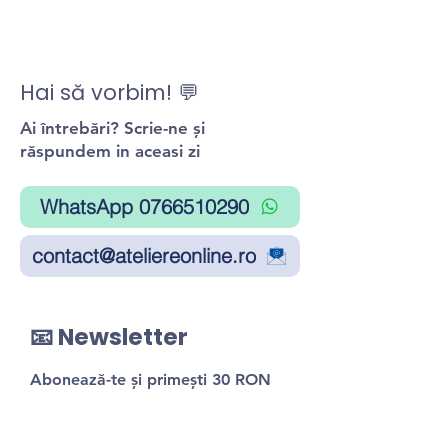
Hai să vorbim! 💬
Ai întrebări? Scrie-ne și
răspundem in aceasi zi
WhatsApp 0766510290
contact@ateliereonline.ro
📧 Newsletter
Abonează-te și primești 30 RON
reducere la primul atelier!