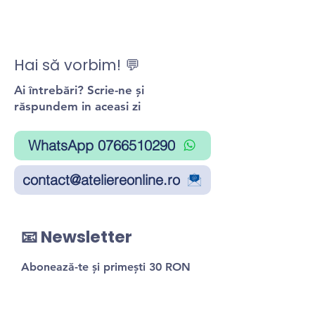
Hai să vorbim! 💬
Ai întrebări? Scrie-ne și
răspundem in aceasi zi
WhatsApp 0766510290
contact@ateliereonline.ro
📧 Newsletter
Abonează-te și primești 30 RON
reducere la primul atelier!