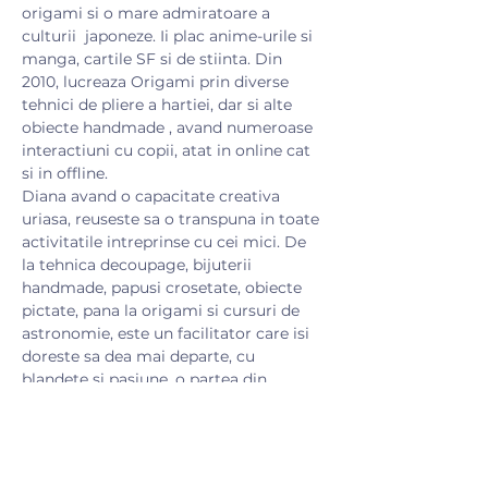
origami si o mare admiratoare a 
culturii  japoneze. Ii plac anime-urile si 
manga, cartile SF si de stiinta. Din 
2010, lucreaza Origami prin diverse 
tehnici de pliere a hartiei, dar si alte 
obiecte handmade , avand numeroase 
interactiuni cu copii, atat in online cat 
si in offline. 
Diana avand o capacitate creativa 
uriasa, reuseste sa o transpuna in toate 
activitatile intreprinse cu cei mici. De 
la tehnica decoupage, bijuterii 
handmade, papusi crosetate, obiecte 
pictate, pana la origami si cursuri de 
astronomie, este un facilitator care isi 
doreste sa dea mai departe, cu 
blandete si pasiune, o partea din 
lucrurile pe care le-a invatat de-alungul 
timpului.