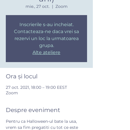
mie., 27 oct.
  |  
Zoom
Inscrierile s-au incheiat.
Contacteaza-ne daca vrei sa
rezervi un loc la urmatoarea
grupa.
Alte ateliere
Ora și locul
27 oct. 2021, 18:00 – 19:00 EEST
Zoom
Despre eveniment
Pentru ca Halloween-ul bate la usa, 
vrem sa fim pregatiti cu tot ce este 