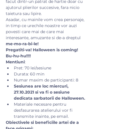
facut dintr-un patrat de hartie doar cu 
ajutorul plierilor succesive, fara nicio 
taietura sau lipire.
Asadar, cu mainile vom crea personaje, 
in timp ce urechile noastre vor auzi 
povesti care mai de care mai 
interesante, amuzante si de-a dreptul 
me-mo-ra-bi-le! 
Pregatiti-va! Halloween is coming! 
Bu-hu-hu!!!! 
Mentiuni
:
Pret: 70 lei/sesiune 
Durata: 60 min
Numar maxim de participanti: 8
Sesiunea are loc miercuri, 
27.10.2021 si va fi o sesiune 
dedicata sarbatorii de Halloween.
Materiale necesare pentru 
desfasurarea atelierului vor fi 
transmite inainte, pe email.
Obiectivele si beneficiile artei de a 
face origami: