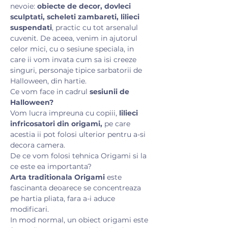
nevoie: 
obiecte de decor, dovleci 
sculptati, scheleti zambareti, lilieci 
suspendati
, practic cu tot arsenalul 
cuvenit. De aceea, venim in ajutorul 
celor mici, cu o sesiune speciala, in 
care ii vom invata cum sa isi creeze 
singuri, personaje tipice sarbatorii de 
Halloween, din hartie.
Ce vom face in cadrul 
sesiunii de 
Halloween?
Vom lucra impreuna cu copiii, 
lilieci 
infricosatori din origami,
 pe care 
acestia ii pot folosi ulterior pentru a-si 
decora camera. 
De ce vom folosi tehnica Origami si la 
ce este ea importanta?
Arta traditionala Origami
 este 
fascinanta deoarece se concentreaza 
pe hartia pliata, fara a-i aduce 
modificari. 
In mod normal, un obiect origami este 