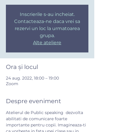
Inscrierile s-au incheiat.
Contacteaza-ne daca vrei sa
rezervi un loc la urmatoarea
grupa.
Alte ateliere
Ora și locul
24 aug. 2022, 18:00 – 19:00
Zoom
Despre eveniment
Atelierul de Public speaking  dezvolta 
abilitati de comunicare foarte 
importante pentru copii. Imagineaza-ti 
ca vorbeste in fata unei clase sau in 