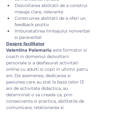
Dezvoltarea abilitatii de a construi 
mesaje clare, relevante
Construirea abilitatii de a oferi un 
feedback pozitiv
Imbunatatirea limbajului nonverbal 
si paraverbal
Despre facilitator
Valentina Palamariu
 este formator si 
coach in domeniul dezvoltarii 
personale si a desfasurat activitati 
online cu adulti si copii in ultimii patru 
ani. De asemenea, dedicarea si 
pasiunea care au stat la baza celor 13 
ani de activitate didactica, au 
determinat-o sa creada ca, prin 
consecventa si practica, abilitatile de 
comunicare, relationarea si 
colaborarea cu cei din jur, pot fi 
imbunatatite incă din copilarie pana la 
nivel de excelenta.