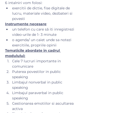
6 intalniri vom folosi:
exercitii de dictie, fise digitale de 
lucru, materiale video, dezbateri si 
povesti
Instrumente necesare
:
un telefon cu care să iti inregistrezi 
video-urile de 1- 3 minute
o agenda/ un caiet unde sa notezi 
exercitiile, propriile opinii
Tematicile abordate in cadrul 
modulului:
Cele 7 lucruri importante in 
comunicare
Puterea povestilor in public 
speaking
Limbajul nonverbal in public 
speaking
Limbajul paraverbal in public 
speaking
Gestionarea emotiilor si ascultarea 
activa