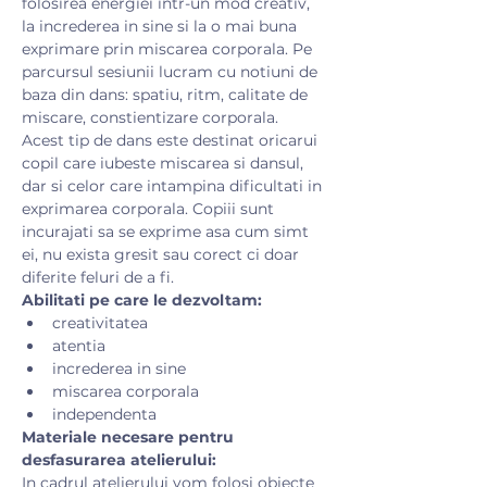
folosirea energiei intr-un mod creativ, 
la increderea in sine si la o mai buna 
exprimare prin miscarea corporala. Pe 
parcursul sesiunii lucram cu notiuni de 
baza din dans: spatiu, ritm, calitate de 
miscare, constientizare corporala.
Acest tip de dans este destinat oricarui 
copil care iubeste miscarea si dansul, 
dar si celor care intampina dificultati in 
exprimarea corporala. Copiii sunt 
incurajati sa se exprime asa cum simt 
ei, nu exista gresit sau corect ci doar 
diferite feluri de a fi.
Abilitati pe care le dezvoltam:
creativitatea
atentia
increderea in sine
miscarea corporala
independenta
Materiale necesare pentru 
desfasurarea atelierului:
​In cadrul atelierului vom folosi obiecte 