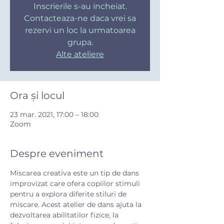
Inscrierile s-au incheiat.
Contacteaza-ne daca vrei sa
rezervi un loc la urmatoarea
grupa.
Alte ateliere
Ora și locul
23 mar. 2021, 17:00 – 18:00
Zoom
Despre eveniment
Miscarea creativa este un tip de dans 
improvizat care ofera copiilor stimuli 
pentru a explora diferite stiluri de 
miscare. Acest atelier de dans ajuta la 
dezvoltarea abilitatilor fizice, la 