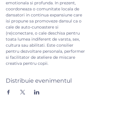
emotionala si profunda. In prezent, 
coordoneaza o comunitate locala de 
dansatori in continua expansiune care 
isi propune sa promoveze dansul ca o 
cale de auto-cunoastere si 
(re)conectare, o cale deschisa pentru 
toata lumea indiferent de varsta, sex, 
cultura sau abilitati. Este consilier 
pentru dezvoltare personala, performer 
si facilitator de ateliere de miscare 
creativa pentru copii.
Distribuie evenimentul
Hai să vorbim! 💬
Ai întrebări? Scrie-ne și