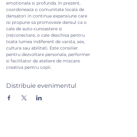
emotionala si profunda. In prezent, 
coordoneaza o comunitate locala de 
dansatori in continua expansiune care 
isi propune sa promoveze dansul ca o 
cale de auto-cunoastere si 
(re)conectare, o cale deschisa pentru 
toata lumea indiferent de varsta, sex, 
cultura sau abilitati. Este consilier 
pentru dezvoltare personala, performer 
si facilitator de ateliere de miscare 
creativa pentru copii.
Distribuie evenimentul
Hai să vorbim! 💬
Ai întrebări? Scrie-ne și