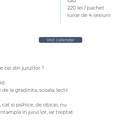
sau
220 lei / pachet
lunar de 4 sesiuni
Vezi calendar
cei din jurul lor ?
id.
de la gradinita, scoala, lectii
, cat si psihice, de obicei, nu
intampla in jurul lor, iar treptat