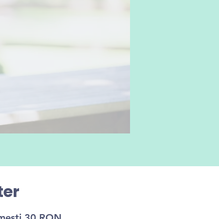
ter
imești 30 RON