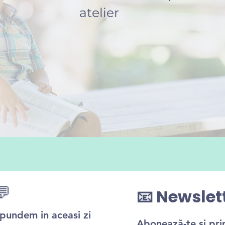
atelier
💬
📧 Newslet
ăspundem in aceasi zi
Abonează-te și pr