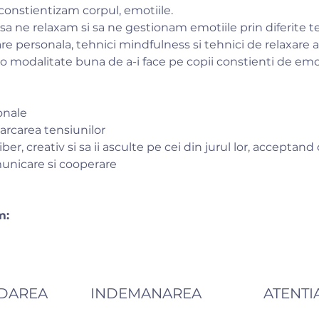
constientizam corpul, emotiile.
sa ne relaxam si sa ne gestionam emotiile prin diferite te
are personala, tehnici mindfulness si tehnici de relaxare 
 modalitate buna de a-i face pe copii constienti de emoti
onale
arcarea tensiunilor
ber, creativ si sa ii asculte pe cei din jurul lor, acceptand 
municare si cooperare
m:
DAREA
INDEMANAREA
ATENTI