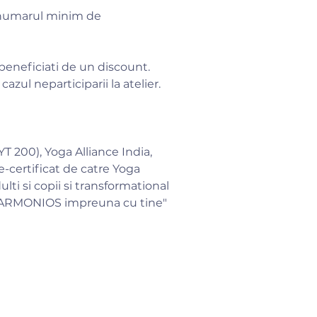
e numarul minim de
i beneficiati de un discount.
zul neparticiparii la atelier.
T 200), Yoga Alliance India,
ie-certificat de catre Yoga
lti si copii si transformational
 ARMONIOS impreuna cu tine"