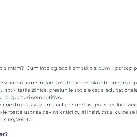
 simtim? Cum inteleg copiii emotiile si cum ii percep pe 
traiesc intr-o lume in care totul se intampla intr-un ritm rap
u activitatile zilnice, presiunile sociale cat si educationale 
uri si sporturi competitive.
ilor nostri pot avea un efect profund asupra starii lor fizice
 foarte usor sa devina critici cu ei insisi, cat si cu ce se 
n sine, vointa.
ier?