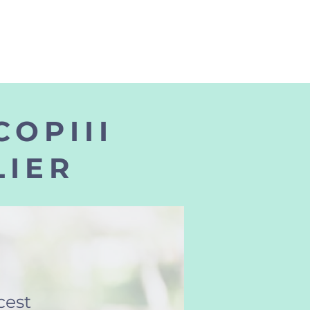
COPIII
LIER
cest