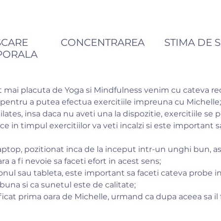
SCARE
CONCENTRAREA
STIMA DE S
PORALA
t mai placuta de Yoga si Mindfulness venim cu cateva r
s pentru a putea efectua exercitiile impreuna cu Michelle;
ates, insa daca nu aveti una la dispozitie, exercitiile se p
ce in timpul exercitiilor va veti incalzi si este important 
ptop, pozitionat inca de la inceput intr-un unghi bun, as
ra a fi nevoie sa faceti efort in acest sens;
lefonul sau tableta, este important sa faceti cateva probe i
buna si ca sunetul este de calitate;
ficat prima oara de Michelle, urmand ca dupa aceea sa il