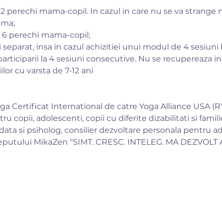
2 perechi mama-copil. In cazul in care nu se va strang
ama;
 6 perechi mama-copil;
si separat, insa in cazul achizitiei unui modul de 4 sesiun
articiparii la
4 sesiuni consecutive. Nu se recupereaza in ca
lor cu varsta de 7-12 ani
ga Certificat International de catre Yoga Alliance USA (RY
 copii, adolescenti, copii cu diferite dizabilitati si famil
ata si psiholog, consilier dezvoltare personala pentru adu
ceputului MikaZen "SIMT. CRESC. INTELEG. MA DEZVOLT