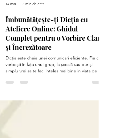
14 mar.
3 min de citit
Îmbunătățește-ți Dicția cu
Ateliere Online: Ghidul
Complet pentru o Vorbire Clară
și Încrezătoare
Dicția este cheia unei comunicări eficiente. Fie că
vorbești în fața unui grup, la școală sau pur și
simplu vrei să te faci înțeles mai bine în viața de zi
cu zi, o dicție clară te ajută să transmiți mesajul cu
impact. Dar cum poți să-ți îmbunătățești dicția fără
să pierzi timp și energie în drumuri lungi?
Răspunsul este simplu: ateliere online. În acest
articol, îți voi povesti cum poți să-ți perfecționezi
dicția de acasă, în ritmul tău, cu ajutorul unor
cursuri interactive