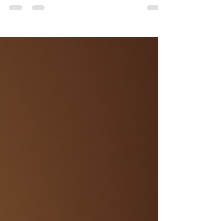
artă poate deveni o cale minunată de exprimare,
dezvoltare personală și socializare. Noi, la
AteliereOnline, am descoperit cât de accesibil și
plăcut poate fi să înveți teatrul chiar din confortul
casei, prin cursuri online de teatru. Hai să
explorăm împreună cum aceste ateliere pot
deschide uși către o lume nouă pentru cei mici.
De ce să alegem cursuri online de teatru pen