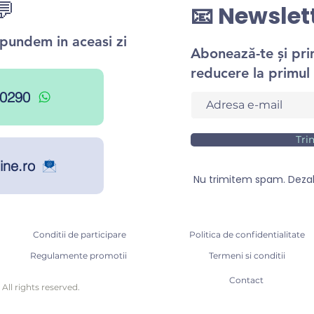
💬
📧 Newslet
ăspundem in aceasi zi
Abonează-te și pr
reducere la primul 
0290
Tri
ine.ro
Nu trimitem spam. Deza
Conditii de participare
Politica de confidentialitate
Regulamente promotii
Termeni si conditii
Contact
.
All rights reserved.