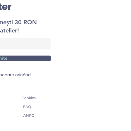
ter
imești 30 RON
atelier!
mite
bonare oricând.
Cookies
FAQ
ANPC