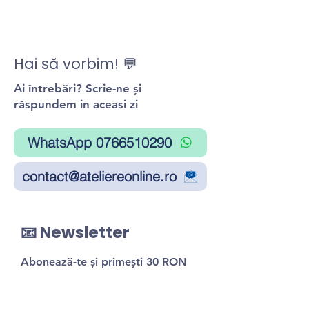
Hai să vorbim! 💬
Ai întrebări? Scrie-ne și
răspundem in aceasi zi
WhatsApp 0766510290
contact@ateliereonline.ro
📧 Newsletter
Abonează-te și primești 30 RON
reducere la primul atelier!