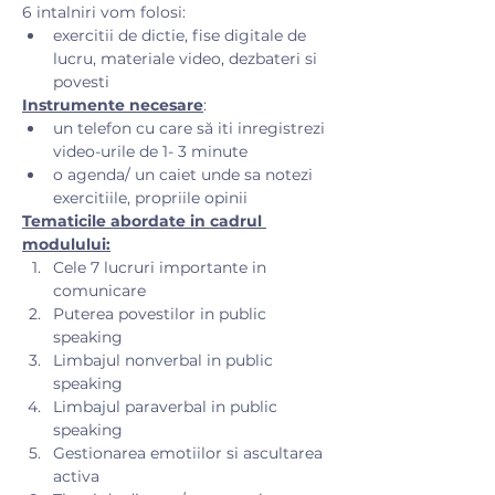
6 intalniri vom folosi:
exercitii de dictie, fise digitale de 
lucru, materiale video, dezbateri si 
povesti
Instrumente necesare
:
un telefon cu care să iti inregistrezi 
video-urile de 1- 3 minute
o agenda/ un caiet unde sa notezi 
exercitiile, propriile opinii
Tematicile abordate in cadrul 
modulului:
Cele 7 lucruri importante in 
comunicare
Puterea povestilor in public 
speaking
Limbajul nonverbal in public 
speaking
Limbajul paraverbal in public 
speaking
Gestionarea emotiilor si ascultarea 
activa