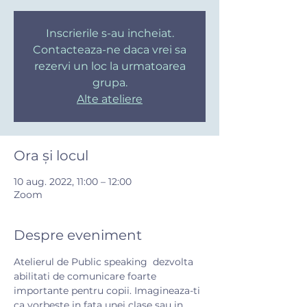
Inscrierile s-au incheiat.
Contacteaza-ne daca vrei sa
rezervi un loc la urmatoarea
grupa.
Alte ateliere
Ora și locul
10 aug. 2022, 11:00 – 12:00
Zoom
Despre eveniment
Atelierul de Public speaking  dezvolta 
abilitati de comunicare foarte 
importante pentru copii. Imagineaza-ti 
ca vorbeste in fata unei clase sau in 