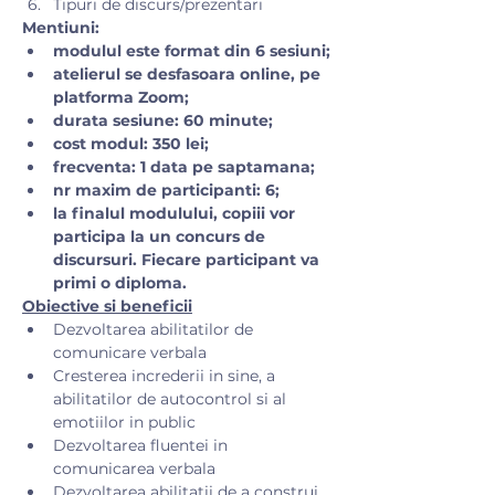
Tipuri de discurs/prezentari
Mentiuni:
modulul este format din 6 sesiuni;
atelierul se desfasoara online, pe 
platforma Zoom;
durata sesiune: 60 minute;
cost modul: 350 lei;
frecventa: 1 data pe saptamana;
nr maxim de participanti: 6;
la finalul modulului, copiii vor 
participa la un concurs de 
discursuri. Fiecare participant va 
primi o diploma.
Obiective si beneficii
Dezvoltarea abilitatilor de 
comunicare verbala
Cresterea increderii in sine, a 
abilitatilor de autocontrol si al 
emotiilor in public
Dezvoltarea fluentei in 
comunicarea verbala
Dezvoltarea abilitatii de a construi 