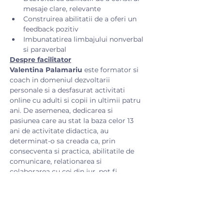
mesaje clare, relevante
Construirea abilitatii de a oferi un 
feedback pozitiv
Imbunatatirea limbajului nonverbal 
si paraverbal
Despre facilitator
Valentina Palamariu
 este formator si 
coach in domeniul dezvoltarii 
personale si a desfasurat activitati 
online cu adulti si copii in ultimii patru 
ani. De asemenea, dedicarea si 
pasiunea care au stat la baza celor 13 
ani de activitate didactica, au 
determinat-o sa creada ca, prin 
consecventa si practica, abilitatile de 
comunicare, relationarea si 
colaborarea cu cei din jur, pot fi 
imbunatatite incă din copilarie pana la 
nivel de excelenta.