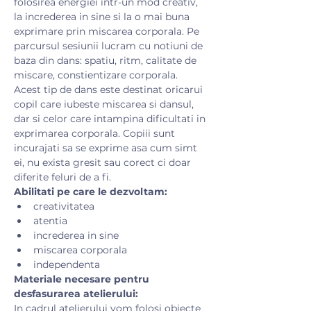
folosirea energiei intr-un mod creativ, 
la increderea in sine si la o mai buna 
exprimare prin miscarea corporala. Pe 
parcursul sesiunii lucram cu notiuni de 
baza din dans: spatiu, ritm, calitate de 
miscare, constientizare corporala.
Acest tip de dans este destinat oricarui 
copil care iubeste miscarea si dansul, 
dar si celor care intampina dificultati in 
exprimarea corporala. Copiii sunt 
incurajati sa se exprime asa cum simt 
ei, nu exista gresit sau corect ci doar 
diferite feluri de a fi.
Abilitati pe care le dezvoltam:
creativitatea
atentia
increderea in sine
miscarea corporala
independenta
Materiale necesare pentru 
desfasurarea atelierului:
​In cadrul atelierului vom folosi obiecte 