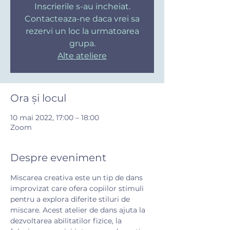
Inscrierile s-au incheiat.
Contacteaza-ne daca vrei sa
rezervi un loc la urmatoarea
grupa.
Alte ateliere
Ora și locul
10 mai 2022, 17:00 – 18:00
Zoom
Despre eveniment
Miscarea creativa este un tip de dans 
improvizat care ofera copiilor stimuli 
pentru a explora diferite stiluri de 
miscare. Acest atelier de dans ajuta la 
dezvoltarea abilitatilor fizice, la 