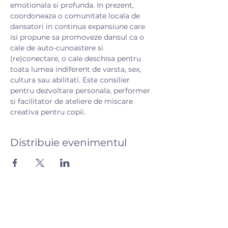
emotionala si profunda. In prezent, 
coordoneaza o comunitate locala de 
dansatori in continua expansiune care 
isi propune sa promoveze dansul ca o 
cale de auto-cunoastere si 
(re)conectare, o cale deschisa pentru 
toata lumea indiferent de varsta, sex, 
cultura sau abilitati. Este consilier 
pentru dezvoltare personala, performer 
si facilitator de ateliere de miscare 
creativa pentru copii.
Distribuie evenimentul
Hai să vorbim! 💬
Ai întrebări? Scrie-ne și