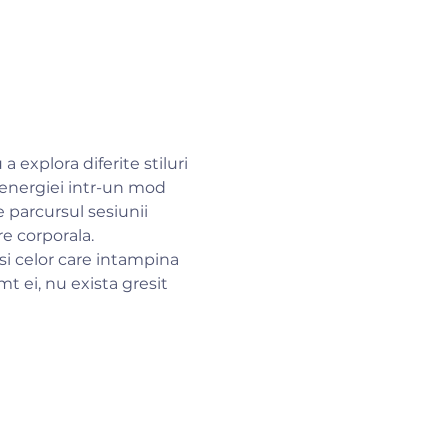
 explora diferite stiluri 
a energiei intr-un mod 
 parcursul sesiunii 
re corporala.
si celor care intampina 
t ei, nu exista gresit 