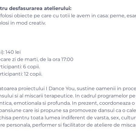
ru desfasurarea atelierului:
folosi obiecte pe care cu totii le avem in casa: perne, esarfe
osi in mod creativ.​
: 140 lei
ecare zi de marti, de la ora 17:00
cipanti: 6 copii.
cipanti: 12 copii.
oarea proiectului I Dance You, sustine oamenii in proc
sului si al miscarii terapeutice. In cadrul programelor pe
ntica, emotionala si profunda. In prezent, coordoneaza o
pansiune care isi propune sa promoveze dansul ca o cale
hisa pentru toata lumea indiferent de varsta, sex, cultura 
re personala, performer si facilitator de ateliere de misca