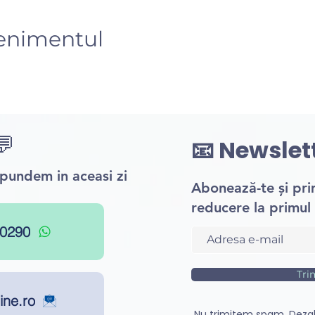
venimentul
💬
📧 Newslet
ăspundem in aceasi zi
Abonează-te și pr
reducere la primul 
0290
Tri
ine.ro
Nu trimitem spam. Deza