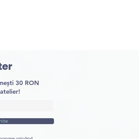
ter
imești 30 RON
atelier!
mite
bonare oricând.