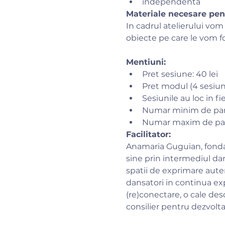
independenta
Materiale necesare pent
​In cadrul atelierului vom 
obiecte pe care le vom fol
Mentiuni:
Pret sesiune: 40 lei
Pret modul (4 sesiuni)
Sesiunile au loc in fi
Numar minim de parti
Numar maxim de parti
Facilitator:
Anamaria Guguian, fondat
sine prin intermediul dan
spatii de exprimare aute
dansatori in continua ex
(re)conectare, o cale desc
consilier pentru dezvolta