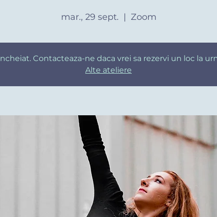
mar., 29 sept.
  |  
Zoom
u incheiat. Contacteaza-ne daca vrei sa rezervi un loc la u
Alte ateliere