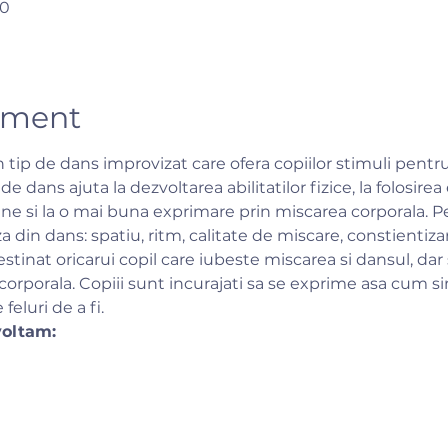
50
iment
tip de dans improvizat care ofera copiilor stimuli pentru a
de dans ajuta la dezvoltarea abilitatilor fizice, la folosire
sine si la o mai buna exprimare prin miscarea corporala. Pe
 din dans: spatiu, ritm, calitate de miscare, constientiza
stinat oricarui copil care iubeste miscarea si dansul, dar 
corporala. Copiii sunt incurajati sa se exprime asa cum sim
feluri de a fi.
voltam: