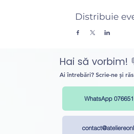
Distribuie e
Hai să vorbim! 
Ai întrebări? Scrie-ne și r
WhatsApp 076651
contact@ateliereonl