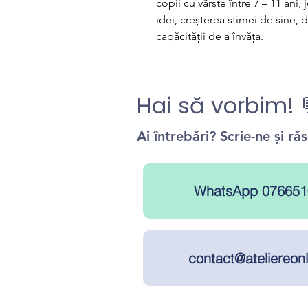
copii cu vârste între 7 – 11 ani
idei, creșterea stimei de sine, de
capăcității de a învăța.
Hai să vorbim! 
Ai întrebări? Scrie-ne și r
WhatsApp 076651
contact@ateliereonl