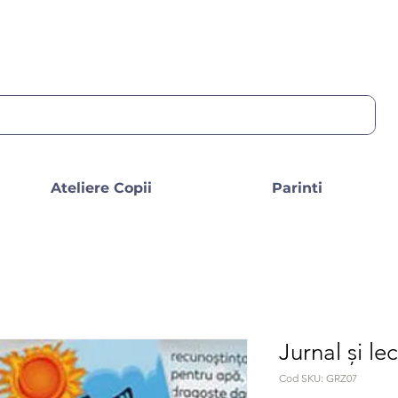
Ateliere Copii
Parinti
Jurnal și lec
Cod SKU: GRZ07