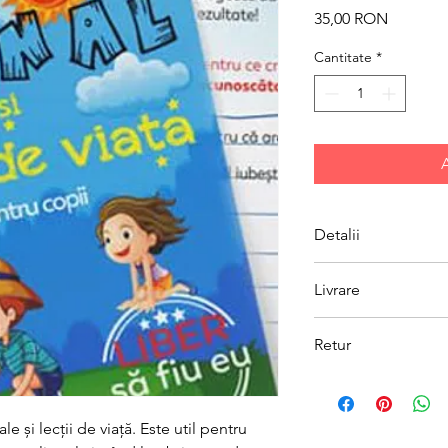
Preț
35,00 RON
Cantitate
*
Detalii
Autor: Claudia Groza
Livrare
Livrarea se face prin 
Retur
Pentru a va exercita 
informati cu privire 
retrage din prezentul
e și lecții de viață. Este util pentru
retur la contact@atel