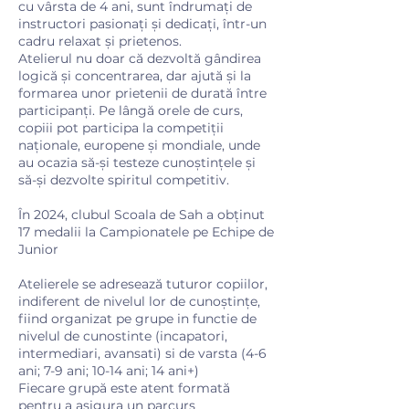
cu vârsta de 4 ani, sunt îndrumați de
instructori pasionați și dedicați, într-un
cadru relaxat și prietenos.
Atelierul nu doar că dezvoltă gândirea
logică și concentrarea, dar ajută și la
formarea unor prietenii de durată între
participanți. Pe lângă orele de curs,
copiii pot participa la competiții
naționale, europene și mondiale, unde
au ocazia să-și testeze cunoștințele și
să-și dezvolte spiritul competitiv.
​În 2024, clubul Scoala de Sah a obținut
17 medalii la Campionatele pe Echipe de
Junior
Atelierele se adresează tuturor copiilor,
indiferent de nivelul lor de cunoștințe,
fiind organizat pe grupe in functie de
nivelul de cunostinte (incapatori,
intermediari, avansati) si de varsta (4-6
ani; 7-9 ani; 10-14 ani; 14 ani+)
Fiecare grupă este atent formată
pentru a asigura un parcurs