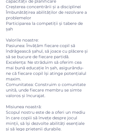
capacității de planificare
Creșterea concentrării și a disciplinei
Îmbunătățirea abilităților de rezolvare a
problemelor
Participarea la competiții și tabere de
șah
Valorile noastre:
Pasiunea: Învățăm fiecare copil să
îndrăgească șahul, să joace cu plăcere și
să se bucure de fiecare partidă.
Excelența: Ne străduim să oferim cea
mai bună educație în șah, asigurându-
ne că fiecare copil își atinge potențialul
maxim.
Comunitatea: Construim o comunitate
unită, unde fiecare membru se simte
valoros și încurajat.
Misiunea noastră:
Scopul nostru este de a oferi un mediu
în care copiii să învețe despre jocul
minții, să își dezvolte abilități esențiale
și să lege prietenii durabile.