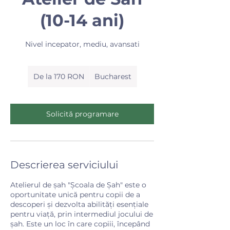
(10-14 ani)
Nivel incepator, mediu, avansati
De
la
De la 170 RON
Bucharest
170
de
lei
românești
Solicită programare
Descrierea serviciului
​Atelierul de șah "Școala de Șah" este o
oportunitate unică pentru copii de a
descoperi și dezvolta abilități esențiale
pentru viață, prin intermediul jocului de
șah. Este un loc în care copiii, începând