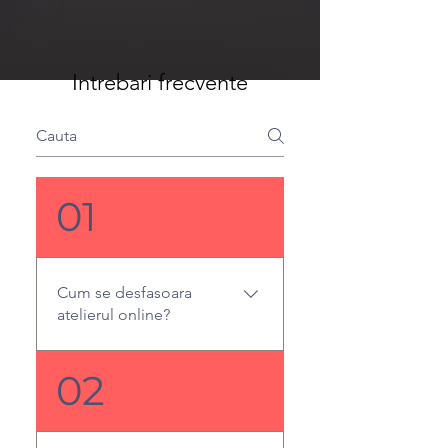
Intrebari frecvente
01
Cum se desfasoara
atelierul online?
Atelierul este live, interactiv
02
si se desfasoara pe Zoom.
Inainte de inceperea
atelierului primesti link-ul de