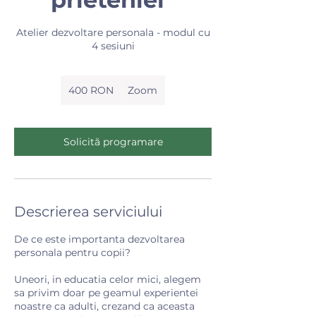
Atelier dezvoltare personala - modul cu
4 sesiuni
400
de
400 RON
Zoom
lei
românești
Solicită programare
Descrierea serviciului
De ce este importanta dezvoltarea
personala pentru copii?
Uneori, in educatia celor mici, alegem
sa privim doar pe geamul experientei
noastre ca adulti, crezand ca aceasta