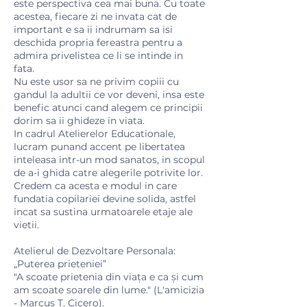
este perspectiva cea mai buna. Cu toate
acestea, fiecare zi ne invata cat de
important e sa ii indrumam sa isi
deschida propria fereastra pentru a
admira privelistea ce li se intinde in
fata.
Nu este usor sa ne privim copiii cu
gandul la adultii ce vor deveni, insa este
benefic atunci cand alegem ce principii
dorim sa ii ghideze in viata.
In cadrul Atelierelor Educationale,
lucram punand accent pe libertatea
inteleasa intr-un mod sanatos, in scopul
de a-i ghida catre alegerile potrivite lor.
Credem ca acesta e modul in care
fundatia copilariei devine solida, astfel
incat sa sustina urmatoarele etaje ale
vietii.
Atelierul de Dezvoltare Personala:
„Puterea prieteniei”
"A scoate prietenia din viaţa e ca şi cum
am scoate soarele din lume." (L'amicizia
- Marcus T. Cicero).