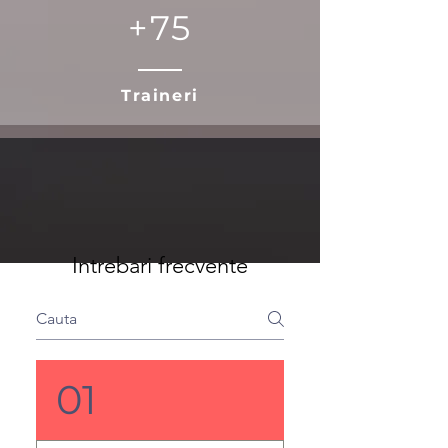
+75
Traineri
Intrebari frecvente
01