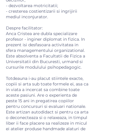
- dezvoltarea motricitatii;
- cresterea costientizarii si ingrijirii
mediul inconjurator.
Despre facilitator:
Anca Cristea are dubla specializare
profesor - inginer diplomat in fizica. In
prezent isi desfasoara activitatea in
sfera managementului organizational.
Este absolventa a Facultatii de Fizica a
Universitatii din Bucuresti, urmand si
cursurile modulului psihopedagogic.
Totdeauna i-au placut stiintele exacte,
copiii si arta sub toate formele ei, asa ca
in viata a incercat sa combine toate
aceste pasiuni. Are o experienta de
peste 15 ani in pregatirea copiilor
pentru concursuri si evaluari nationale.
Este artizan autodidact si pentru ca arta
o deconecteaza si o relaxeaza, in timpul
liber ii face placere sa realizeze in micul
ei atelier produse handmade alaturi de