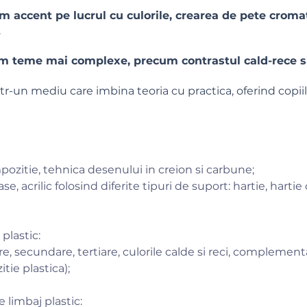
m accent pe lucrul cu culorile, crearea de pete cromat
.
am teme mai complexe, precum contrastul cald-rece s
tr-un mediu care imbina teoria cu practica, oferind copiil
pozitie,
tehnica desenului in creion si carbune;
e, acrilic folosind diferite tipuri de suport: hartie, harti
plastic:
re, secundare, tertiare, culorile calde si reci, complement
tie plastica);
 limbaj plastic: