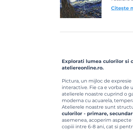
Citește 
Explorati lumea culorilor si 
ateliereonline.ro.
Pictura, un mijloc de expresie a
interactive. Fie ca e vorba de
atelierele noastre cuprind o ga
moderna cu acuarela, tempera, s
Atelierele noastre sunt struct
culorilor - primare, secundare
asemenea, acoperim aspecte fu
copiii intre 6-8 ani, cat si pentr