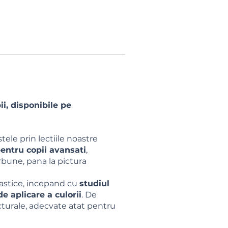
ii, disponibile pe
tele prin lectiile noastre
pentru copii avansati
,
arbune, pana la pictura
plastice, incepand cu
studiul
de aplicare a culorii
. De
cturale, adecvate atat pentru