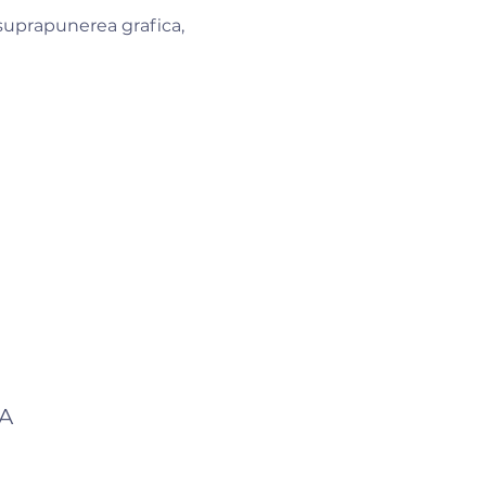
 suprapunerea grafica,
A