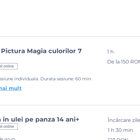
 Pictura Magia culorilor 7
1 h
De
De la 150 RO
la
150
il online
de
lei
românești
sesiune individuala. Durata sesiune: 60 min
mai mult
 in ulei pe panza 14 ani+
Încărcare zile.
il online
1 h 30 min
123
de grup