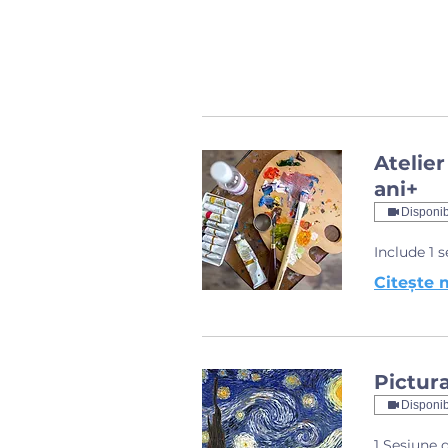
Atelier
ani+
Disponib
Include 1 
Citește 
Pictura
Disponib
1 Sesiune 