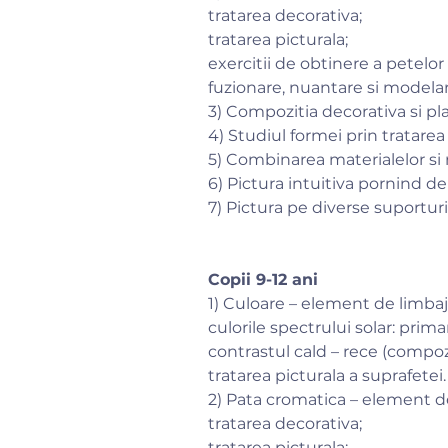
tratarea decorativa;
tratarea picturala;
exercitii de obtinere a petelor
fuzionare, nuantare si modelare
3) Compozitia decorativa si pl
4) Studiul formei prin tratarea
5) Combinarea materialelor si 
6) Pictura intuitiva pornind d
7) Pictura pe diverse suporturi 
Copii 9-12 ani
1) Culoare – element de limbaj 
culorile spectrului solar: prima
contrastul cald – rece (compozi
tratarea picturala a suprafetei.
2) Pata cromatica – element de
tratarea decorativa;
tratarea picturala;