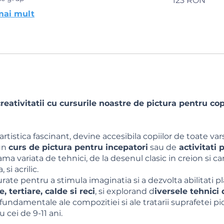
123 RON
de
lei
mai mult
românești
creativitatii cu cursurile noastre de pictura pentru cop
rtistica fascinant, devine accesibila copiilor de toate vars
 un
curs de pictura pentru incepatori
sau de
activitati 
ma variata de tehnici, de la desenul clasic in creion si c
i acrilic.
urate pentru a stimula imaginatia si a dezvolta abilitati 
, tertiare, calde si reci
, si explorand d
iversele tehnici 
ndamentale ale compozitiei si ale tratarii suprafetei pi
u cei de 9-11 ani.