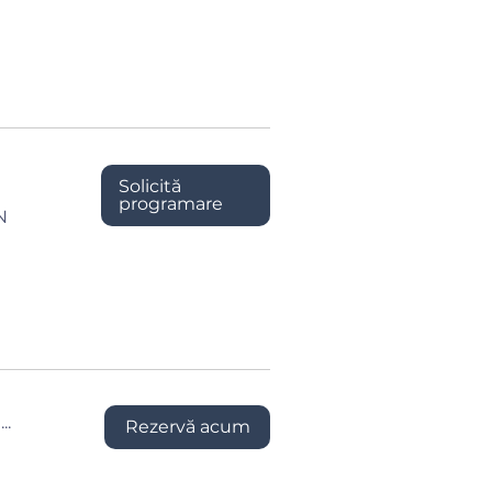
Solicită
programare
N
..
Rezervă acum