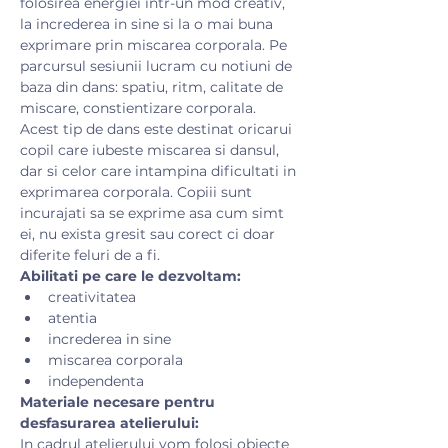
folosirea energiei intr-un mod creativ, 
la increderea in sine si la o mai buna 
exprimare prin miscarea corporala. Pe 
parcursul sesiunii lucram cu notiuni de 
baza din dans: spatiu, ritm, calitate de 
miscare, constientizare corporala.
Acest tip de dans este destinat oricarui 
copil care iubeste miscarea si dansul, 
dar si celor care intampina dificultati in 
exprimarea corporala. Copiii sunt 
incurajati sa se exprime asa cum simt 
ei, nu exista gresit sau corect ci doar 
diferite feluri de a fi.
Abilitati pe care le dezvoltam:
creativitatea
atentia
increderea in sine
miscarea corporala
independenta
Materiale necesare pentru 
desfasurarea atelierului:
​In cadrul atelierului vom folosi obiecte 