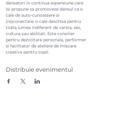
dansatori in continua expansiune care 
isi propune sa promoveze dansul ca o 
cale de auto-cunoastere si 
(re)conectare, o cale deschisa pentru 
toata lumea indiferent de varsta, sex, 
cultura sau abilitati. Este consilier 
pentru dezvoltare personala, performer 
si facilitator de ateliere de miscare 
creativa pentru copii.
Distribuie evenimentul
Hai să vorbim! 💬
Ai întrebări? Scrie-ne și
răspundem in aceasi zi