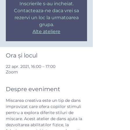
Inscrierile s-au incheiat.
Contacteaza-ne daca vrei sa
rezervi un loc la urmatoarea
grupa.
Alte ateliere
Ora și locul
22 apr. 2021, 16:00 – 17:00
Zoom
Despre eveniment
Miscarea creativa este un tip de dans 
improvizat care ofera copiilor stimuli 
pentru a explora diferite stiluri de 
miscare. Acest atelier de dans ajuta la 
dezvoltarea abilitatilor fizice, la 