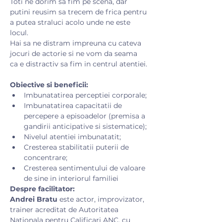
Toti ne dorim sa fim pe scena, dar 
putini reusim sa trecem de frica pentru 
a putea straluci acolo unde ne este 
locul.

Hai sa ne distram impreuna cu cateva 
jocuri de actorie si ne vom da seama 
ca e distractiv sa fim in centrul atentiei.
Obiective si beneficii:
Imbunatatirea perceptiei corporale;
Imbunatatirea capacitatii de 
percepere a episoadelor (premisa a 
gandirii anticipative si sistematice);
Nivelul atentiei imbunatatit;
Cresterea stabilitatii puterii de 
concentrare;
Cresterea sentimentului de valoare 
de sine in interiorul familiei
Despre facilitator:
Andrei Bratu
 este actor, improvizator, 
trainer acreditat de Autoritatea 
Nationala pentru Calificari ANC, cu 