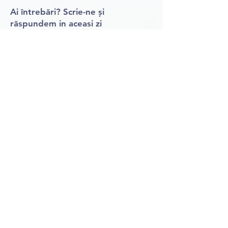
Ai întrebări? Scrie-ne și
răspundem in aceasi zi
WhatsApp 0766510290
contact@ateliereonline.ro
📧 Newsletter
Abonează-te și primești 30 RON
reducere la primul atelier!
Trimite
Nu trimitem spam. Dezabonare