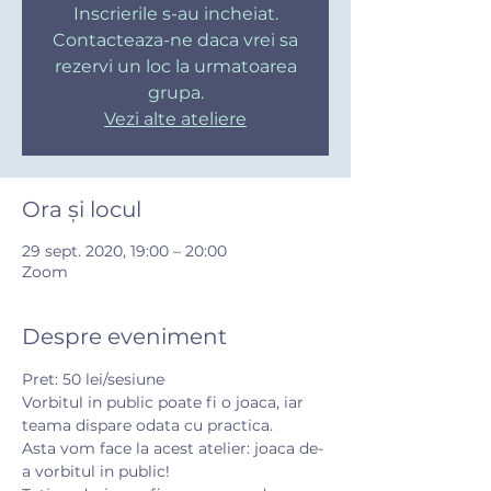
Inscrierile s-au incheiat.
Contacteaza-ne daca vrei sa
rezervi un loc la urmatoarea
grupa.
Vezi alte ateliere
Ora și locul
29 sept. 2020, 19:00 – 20:00
Zoom
Despre eveniment
Pret: 50 lei/sesiune
Vorbitul in public poate fi o joaca, iar 
teama dispare odata cu practica.
Asta vom face la acest atelier: joaca de-
a vorbitul in public!
