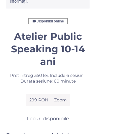
informații.
Disponibil online
Atelier Public
Speaking 10-14
ani
Pret intreg 350 lei. Include 6 sesiuni.
Durata sesiune: 60 minute
299
de
299 RON
Zoom
lei
românești
Locuri disponibile