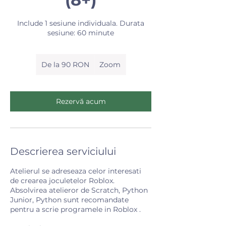
Include 1 sesiune individuala. Durata
sesiune: 60 minute
De
la
De la 90 RON
Zoom
90
de
lei
românești
Rezervă acum
Descrierea serviciului
Atelierul se adreseaza celor interesati
de crearea joculetelor Roblox.
Absolvirea atelieror de Scratch, Python
Junior, Python sunt recomandate
pentru a scrie programele in Roblox .