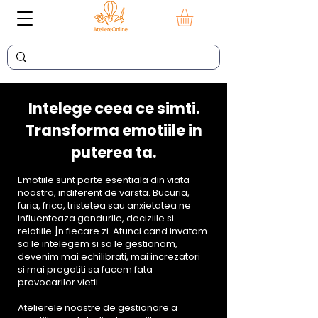
Intelege ceea ce simti.
Transforma emotiile in
puterea ta.
Emotiile sunt parte esentiala din viata
noastra, indiferent de varsta. Bucuria,
furia, frica, tristetea sau anxietatea ne
influenteaza gandurile, deciziile si
relatiile ]n fiecare zi. Atunci cand invatam
sa le intelegem si sa le gestionam,
devenim mai echilibrati, mai increzatori
si mai pregatiti sa facem fata
provocarilor vietii.
Atelierele noastre de gestionare a