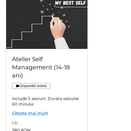
Atelier Self
Management (14-18
ani)
Disponibil online
Include 5 sesiuni. Durata sesiune:
60 minute
Citește mai mult
1 h
380
380 RON