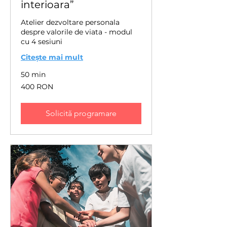
interioara”
Atelier dezvoltare personala
despre valorile de viata - modul
cu 4 sesiuni
Citește mai mult
50 min
400
400 RON
de
lei
românești
Solicită programare