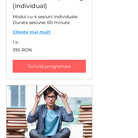
(individual)
Modul cu 4 sesiuni individuale.
Durata sesiune: 60 minute
Citește mai mult
1 h
395
395 RON
de
lei
românești
Solicită programare