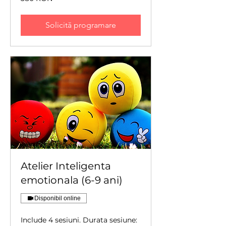
de
lei
românești
Solicită programare
Atelier Inteligenta
emotionala (6-9 ani)
Disponibil online
Include 4 sesiuni. Durata sesiune: