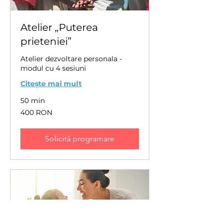
Atelier „Puterea
prieteniei”
Atelier dezvoltare personala -
modul cu 4 sesiuni
Citește mai mult
50 min
400
400 RON
de
lei
românești
Solicită programare