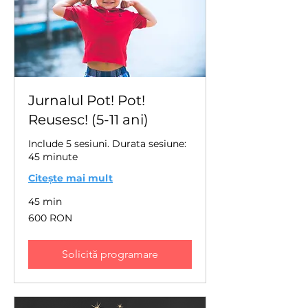
Jurnalul Pot! Pot!
Reusesc! (5-11 ani)
Include 5 sesiuni. Durata sesiune:
45 minute
Citește mai mult
45 min
600
600 RON
de
lei
românești
Solicită programare