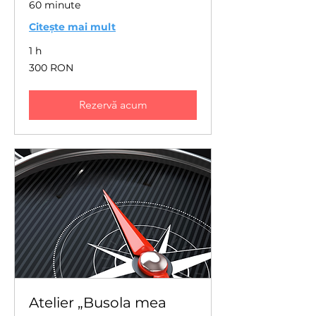
60 minute
Citește mai mult
1 h
300
300 RON
de
lei
românești
Rezervă acum
Atelier „Busola mea