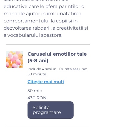
educative care le ofera parintilor o
mana de ajutor in imbunatatirea
comportamentului la copii si in
dezvoltarea rabdarii, a creativitatii si
a vocabularului acestora.
Caruselul emotiilor tale
(5-8 ani)
Include 4 sesiuni. Durata sesiune:
50 minute
Citește mai mult
50 min
430
430 RON
de
lei
românești
Solicită
programare