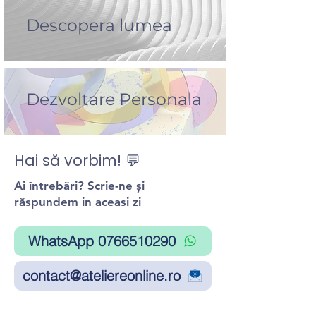
Descopera lumea
Dezvoltare Personala
Hai să vorbim! 💬
Ai întrebări? Scrie-ne și
răspundem in aceasi zi
WhatsApp 0766510290
contact@ateliereonline.ro