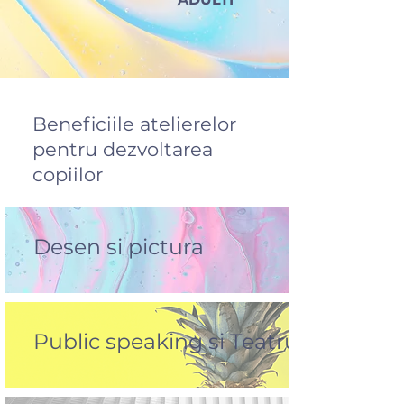
Beneficiile atelierelor
pentru dezvoltarea
copiilor
Desen si pictura
Public speaking si Teatru